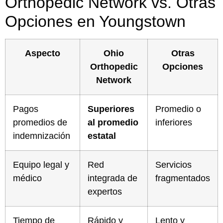
Orthopedic Network vs. Otras
Opciones en Youngstown
Aspecto
Ohio
Otras
Orthopedic
Opciones
Network
Pagos
Superiores
Promedio o
promedios de
al promedio
inferiores
indemnización
estatal
Equipo legal y
Red
Servicios
médico
integrada de
fragmentados
expertos
Tiempo de
Rápido y
Lento y