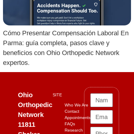
Cómo Presentar Compensación Laboral En
Parma: guía completa, pasos clave y
beneficios con Ohio Orthopedic Network
expertos.
Ohio
SITE
Orthopedic
Who We Are
Contact
Network
Appointments
11811
FAQs
Research