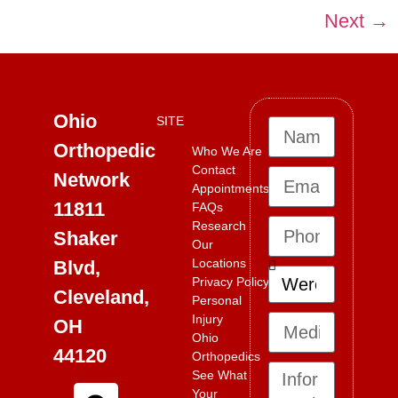
Next
→
Ohio
SITE
Orthopedic
Who We Are
Contact
Network
Appointments
11811
FAQs
Research
Shaker
Our
Locations
Blvd,
Privacy Policy
Cleveland,
Personal
Injury
OH
Ohio
44120
Orthopedics
See What
Your