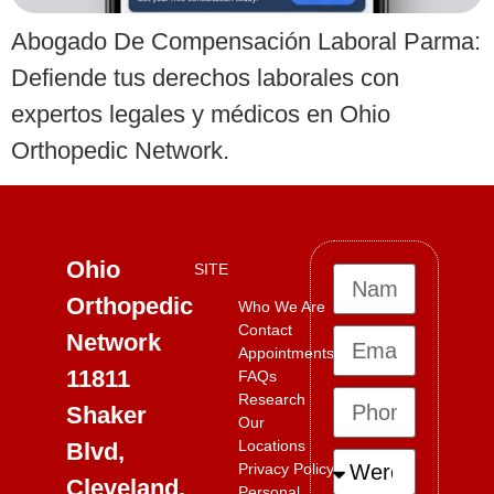
Abogado De Compensación Laboral Parma:
Defiende tus derechos laborales con
expertos legales y médicos en Ohio
Orthopedic Network.
Ohio
SITE
Orthopedic
Who We Are
Contact
Network
Appointments
11811
FAQs
Research
Shaker
Our
Locations
Blvd,
Privacy Policy
Cleveland,
Personal