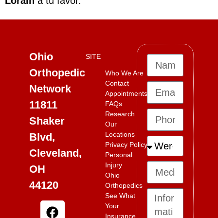
Lorain
a tu favor.
Ohio
SITE
Orthopedic
Who We Are
Contact
Network
Appointments
11811
FAQs
Research
Shaker
Our
Locations
Blvd,
Privacy Policy
Cleveland,
Personal
Injury
OH
Ohio
44120
Orthopedics
See What
Your
Insurance