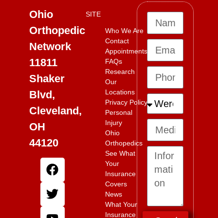
Ohio
SITE
Orthopedic
Who We Are
Contact
Network
Appointments
11811
FAQs
Research
Shaker
Our
Locations
Blvd,
Privacy Policy
Cleveland,
Personal
Injury
OH
Ohio
44120
Orthopedics
See What
Your
Insurance
Covers
News
What Your
Insurance