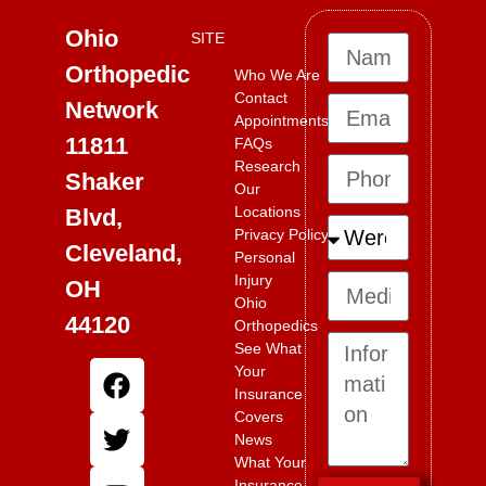
Ohio
SITE
Orthopedic
Who We Are
Contact
Network
Appointments
11811
FAQs
Research
Shaker
Our
Locations
Blvd,
Privacy Policy
Cleveland,
Personal
Injury
OH
Ohio
44120
Orthopedics
See What
Your
Insurance
Covers
News
What Your
Insurance