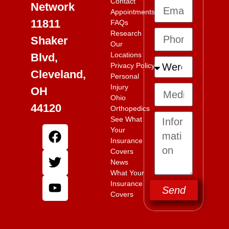
Contact
Network
Appointments
11811
FAQs
Research
Shaker
Our
Locations
Blvd,
Privacy Policy
Cleveland,
Personal
Injury
OH
Ohio
44120
Orthopedics
See What
Your
Insurance
Covers
News
What Your
Insurance
Send
Covers