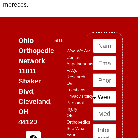
mereces.
Ohio
SITE
Orthopedic
Who We Are
Contact
Network
Appointments
11811
FAQs
Research
Shaker
Our
Locations
Blvd,
Privacy Policy
Cleveland,
Personal
Injury
OH
Ohio
44120
Orthopedics
See What
Your