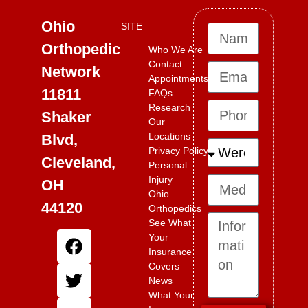
Ohio
SITE
Orthopedic
Who We Are
Contact
Network
Appointments
11811
FAQs
Research
Shaker
Our
Locations
Blvd,
Privacy Policy
Cleveland,
Personal
Injury
OH
Ohio
44120
Orthopedics
See What
Your
Insurance
Covers
News
What Your