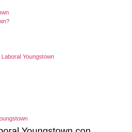
town
own?
 Laboral Youngstown
Youngstown
boral Youngstown con