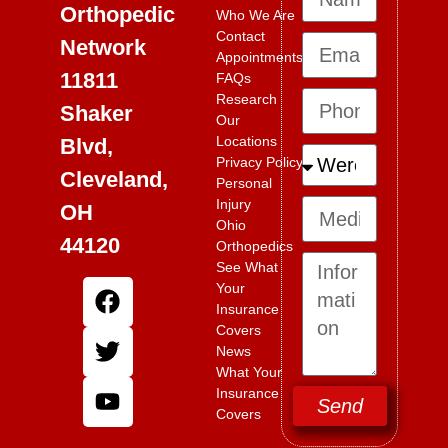
Orthopedic
Who We Are
Contact
Network
Appointments
11811
FAQs
Research
Shaker
Our
Locations
Blvd,
Privacy Policy
Cleveland,
Personal
Injury
OH
Ohio
44120
Orthopedics
See What
Your
Insurance
Covers
News
What Your
Insurance
Send
Covers