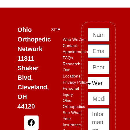
Ohio
SITE
Orthopedic
Who We Are
Contact
Network
Appointments
11811
FAQs
Research
Shaker
Our
Locations
Blvd,
Privacy Policy
Cleveland,
Personal
Injury
OH
Ohio
44120
Orthopedics
See What
Your
Insurance