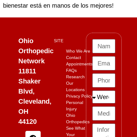
bienestar está en manos de los mejores!
Ohio
SITE
Orthopedic
Who We Are
Contact
Network
Appointments
11811
FAQs
Research
Shaker
Our
Locations
Blvd,
Privacy Policy
Cleveland,
Personal
Injury
OH
Ohio
44120
Orthopedics
See What
Your