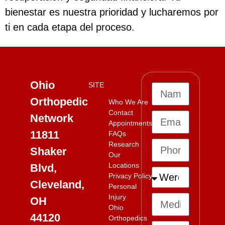
bienestar es nuestra prioridad y lucharemos por
ti en cada etapa del proceso.
Ohio
SITE
Orthopedic
Who We Are
Contact
Network
Appointments
11811
FAQs
Research
Shaker
Our
Locations
Blvd,
Privacy Policy
Cleveland,
Personal
Injury
OH
Ohio
44120
Orthopedics