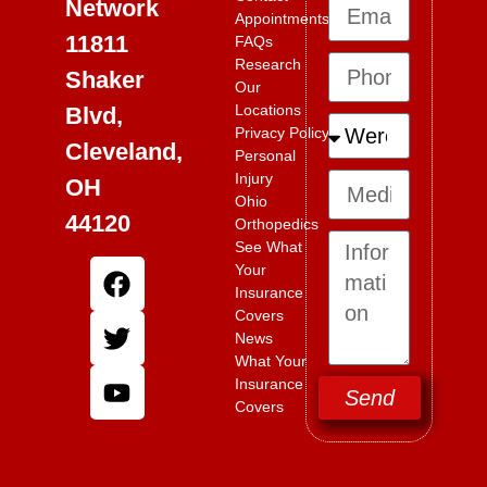
Network
Appointments
11811
FAQs
Research
Shaker
Our
Locations
Blvd,
Privacy Policy
Cleveland,
Personal
Injury
OH
Ohio
44120
Orthopedics
See What
Your
Insurance
Covers
News
What Your
Insurance
Send
Covers