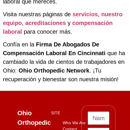
laboral que mereces.
Visita nuestras páginas de
servicios
,
nuestro
equipo
,
acreditaciones
y
compensación
laboral
para conocer más.
Confía en la
Firma De Abogados De
Compensación Laboral En Cincinnati
que ha
cambiado la vida de cientos de trabajadores en
Ohio:
Ohio Orthopedic Network
. ¡Tu
recuperación y bienestar son nuestra misión!
Ohio
SITE
Orthopedic
Who We Are
Contact