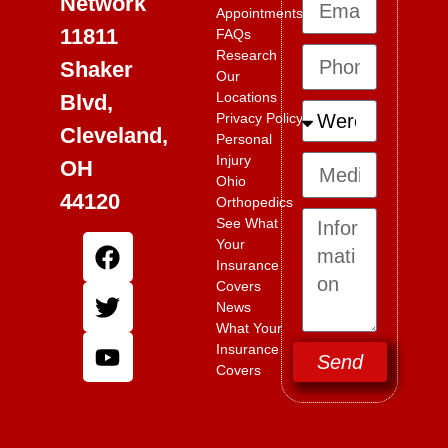
Network
Appointments
11811
FAQs
Research
Shaker
Our
Locations
Blvd,
Privacy Policy
Cleveland,
Personal
Injury
OH
Ohio
44120
Orthopedics
See What
Your
Insurance
Covers
News
What Your
Insurance
Send
Covers