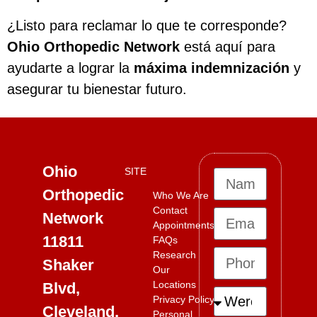
¿Listo para reclamar lo que te corresponde?
Ohio Orthopedic Network
está aquí para
ayudarte a lograr la
máxima indemnización
y
asegurar tu bienestar futuro.
Ohio
SITE
Orthopedic
Who We Are
Contact
Network
Appointments
11811
FAQs
Research
Shaker
Our
Locations
Blvd,
Privacy Policy
Cleveland,
Personal