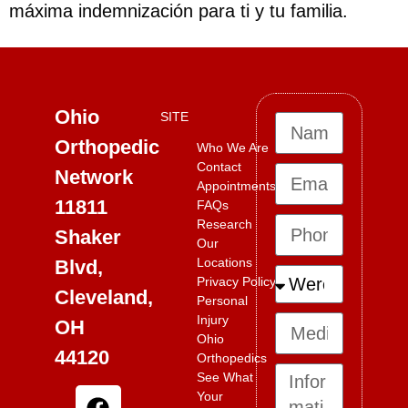
máxima indemnización para ti y tu familia.
Ohio
SITE
Orthopedic
Who We Are
Contact
Network
Appointments
11811
FAQs
Research
Shaker
Our
Locations
Blvd,
Privacy Policy
Cleveland,
Personal
Injury
OH
Ohio
44120
Orthopedics
See What
Your