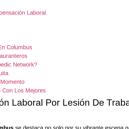
pensación Laboral
 En Columbus
auranteros
edic Network?
uita
r Momento
s Con Los Mejores
n Laboral Por Lesión De Traba
mbus
se destaca no solo por su vibrante escena g