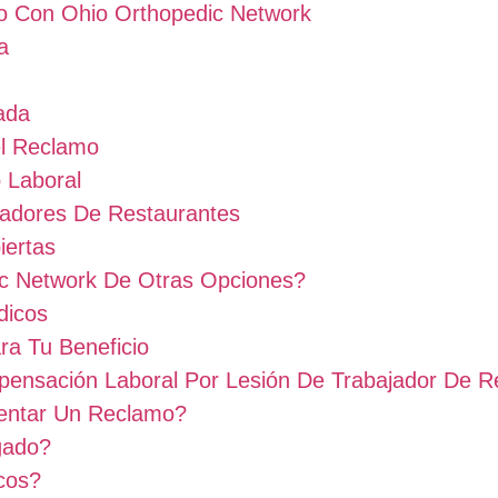
o Con Ohio Orthopedic Network
a
ada
el Reclamo
 Laboral
adores De Restaurantes
iertas
ic Network De Otras Opciones?
dicos
ra Tu Beneficio
ensación Laboral Por Lesión De Trabajador De 
entar Un Reclamo?
gado?
cos?