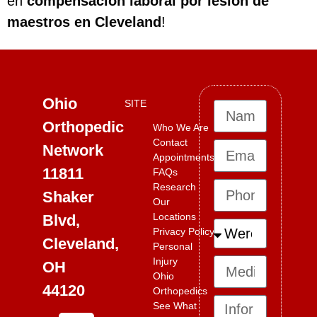
en
compensación laboral por lesión de
maestros en Cleveland
!
Ohio
SITE
Orthopedic
Who We Are
Contact
Network
Appointments
11811
FAQs
Research
Shaker
Our
Locations
Blvd,
Privacy Policy
Cleveland,
Personal
Injury
OH
Ohio
44120
Orthopedics
See What