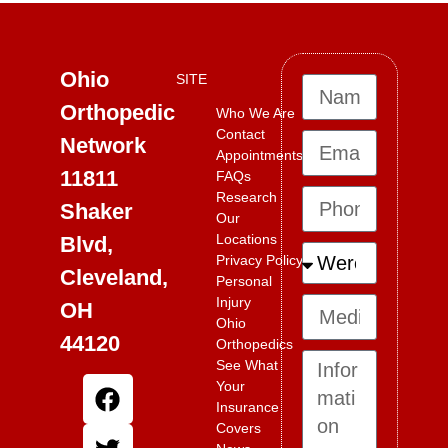
Ohio
SITE
Orthopedic
Who We Are
Contact
Network
Appointments
11811
FAQs
Research
Shaker
Our
Locations
Blvd,
Privacy Policy
Cleveland,
Personal
Injury
OH
Ohio
44120
Orthopedics
See What
Your
Insurance
Covers