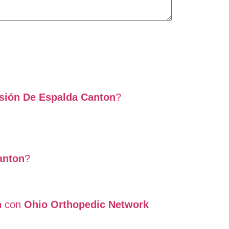
sión De Espalda Canton
?
anton
?
n
con
Ohio Orthopedic Network