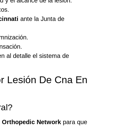
 y el alcance de la lesión.
cos.
innati
ante la Junta de
mnización.
ensación.
 al detalle el sistema de
r Lesión De Cna En
al?
 Orthopedic Network
para que