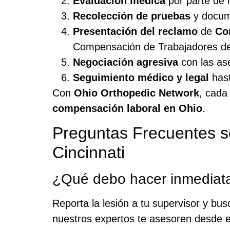
Evaluación médica
por parte de n
Recolección de pruebas
y docume
Presentación del reclamo
de
Co
Compensación de Trabajadores de
Negociación agresiva
con las as
Seguimiento médico y legal
hast
Con
Ohio Orthopedic Network
, cada
compensación laboral en Ohio
.
Preguntas Frecuentes 
Cincinnati
¿Qué debo hacer inmediata
Reporta la lesión a tu supervisor y b
nuestros expertos te asesoren desde 