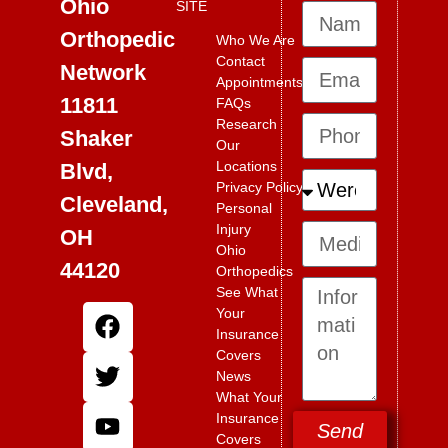
Ohio
SITE
Orthopedic
Who We Are
Contact
Network
Appointments
11811
FAQs
Research
Shaker
Our
Locations
Blvd,
Privacy Policy
Cleveland,
Personal
Injury
OH
Ohio
44120
Orthopedics
See What
Your
Insurance
Covers
News
What Your
Insurance
Send
Covers