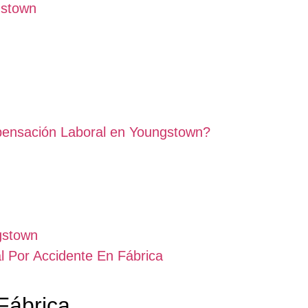
gstown
ensación Laboral en Youngstown?
gstown
l Por Accidente En Fábrica
Fábrica