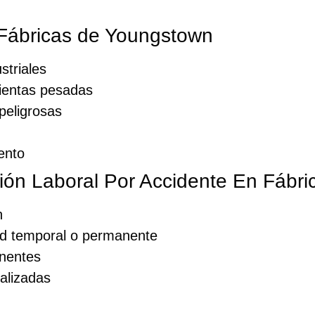
 Fábricas de Youngstown
striales
ientas pesadas
peligrosas
ento
ón Laboral Por Accidente En Fábr
n
dad temporal o permanente
anentes
alizadas