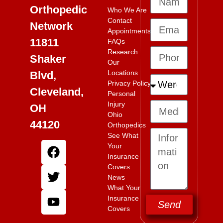
Orthopedic
Who We Are
Contact
Network
Appointments
11811
FAQs
Research
Shaker
Our
Locations
Blvd,
Privacy Policy
Cleveland,
Personal
Injury
OH
Ohio
44120
Orthopedics
See What
Your
Insurance
Covers
News
What Your
Insurance
Send
Covers