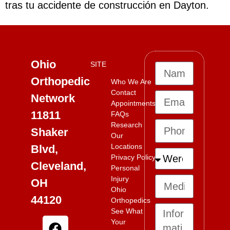
tras tu accidente de construcción en Dayton.
Ohio
SITE
Orthopedic
Who We Are
Contact
Network
Appointments
11811
FAQs
Research
Shaker
Our
Locations
Blvd,
Privacy Policy
Cleveland,
Personal
Injury
OH
Ohio
44120
Orthopedics
See What
Your