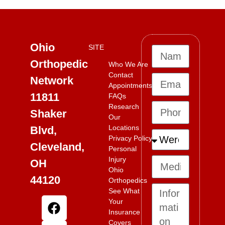
Ohio
SITE
Orthopedic
Who We Are
Contact
Network
Appointments
11811
FAQs
Research
Shaker
Our
Locations
Blvd,
Privacy Policy
Cleveland,
Personal
Injury
OH
Ohio
44120
Orthopedics
See What
Your
Insurance
Covers