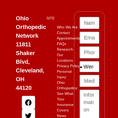
Ohio
SITE
Orthopedic
Who We Are
Contact
Network
Appointments
11811
FAQs
Research
Shaker
Our
Locations
Blvd,
Privacy Policy
Cleveland,
Personal
Injury
OH
Ohio
44120
Orthopedics
See What
Your
Insurance
Covers
News