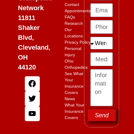
Contact
Network
Appointments
11811
FAQs
Research
Shaker
Our
Locations
Blvd,
Privacy Policy
Cleveland,
Personal
Injury
OH
Ohio
44120
Orthopedics
See What
Your
Insurance
Covers
News
What Your
Insurance
Send
Covers