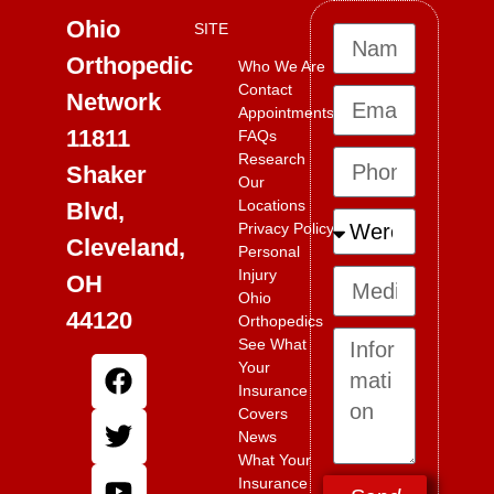
Ohio
SITE
Orthopedic
Who We Are
Contact
Network
Appointments
11811
FAQs
Research
Shaker
Our
Locations
Blvd,
Privacy Policy
Cleveland,
Personal
Injury
OH
Ohio
44120
Orthopedics
See What
Your
Insurance
Covers
News
What Your
Insurance