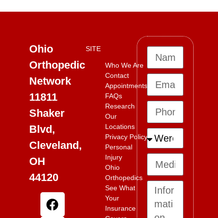
Ohio
SITE
Orthopedic
Who We Are
Contact
Network
Appointments
11811
FAQs
Research
Shaker
Our
Locations
Blvd,
Privacy Policy
Cleveland,
Personal
Injury
OH
Ohio
44120
Orthopedics
See What
Your
Insurance