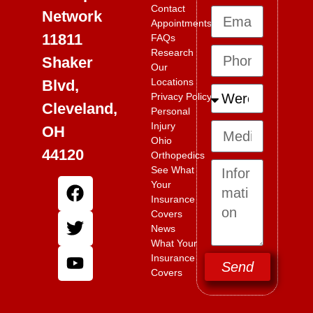
Contact
Network
Appointments
11811
FAQs
Research
Shaker
Our
Locations
Blvd,
Privacy Policy
Cleveland,
Personal
Injury
OH
Ohio
44120
Orthopedics
See What
Your
Insurance
Covers
News
What Your
Insurance
Send
Covers