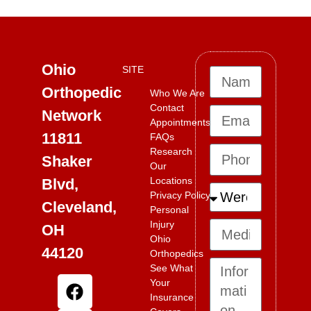
Ohio
SITE
Orthopedic
Who We Are
Contact
Network
Appointments
11811
FAQs
Research
Shaker
Our
Locations
Blvd,
Privacy Policy
Cleveland,
Personal
Injury
OH
Ohio
44120
Orthopedics
See What
Your
Insurance