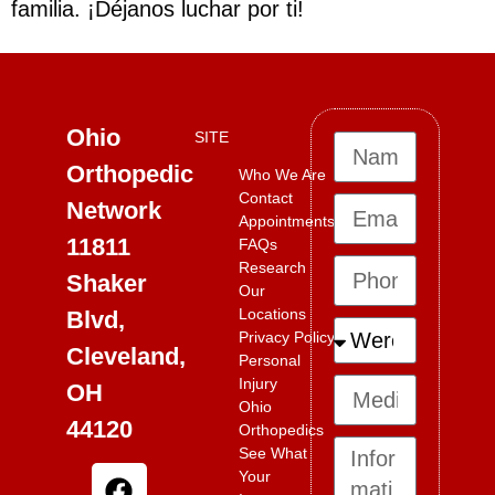
familia. ¡Déjanos luchar por ti!
Ohio
SITE
Orthopedic
Who We Are
Contact
Network
Appointments
11811
FAQs
Research
Shaker
Our
Locations
Blvd,
Privacy Policy
Cleveland,
Personal
Injury
OH
Ohio
44120
Orthopedics
See What
Your