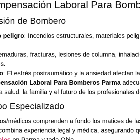
Compensación Laboral Para Bom
esión de Bombero
o peligro
: Incendios estructurales, materiales peli
emaduras, fracturas, lesiones de columna, inhalac
s.
o
: El estrés postraumático y la ansiedad afectan l
ensación Laboral Para Bomberos Parma
adecua
salud, la familia y el futuro de los profesionales
po Especializado
dos/médicos comprenden a fondo los matices de la
ombina experiencia legal y médica, asegurando q
ales
en Parma y todo Ohio.