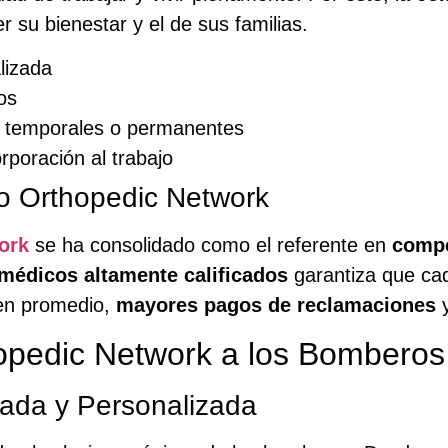
 su bienestar y el de sus familias.
lizada
os
s temporales o permanentes
rporación al trabajo
o Orthopedic Network
ork
se ha consolidado como el referente en
compe
médicos altamente calificados
garantiza que ca
 en promedio,
mayores pagos de reclamaciones
y
opedic Network a los Bombero
zada y Personalizada