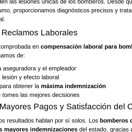
en las lesiones únicas de los bomberos. Desde q
umo, proporcionamos diagnósticos precisos y trat
al.
a Reclamos Laborales
a comprobada en
compensación laboral para bo
gamos de:
la aseguradora y el empleador
sión y efecto laboral
r para obtener la
máxima indemnización
 tomes las mejores decisiones
ayores Pagos y Satisfacción del C
os resultados hablan por sí solos. Los
bomberos 
as mayores indemnizaciones
del estado, gracias