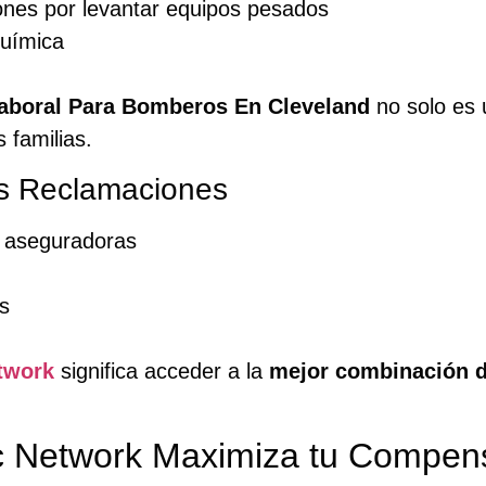
ones por levantar equipos pesados
química
boral Para Bomberos En Cleveland
no solo es 
 familias.
s Reclamaciones
s aseguradoras
s
twork
significa acceder a la
mejor combinación d
 Network Maximiza tu Compens