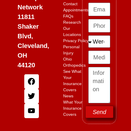
Contact
Network
Appointments
11811
FAQs
Research
Shaker
Our
Locations
Blvd,
Privacy Policy
Cleveland,
Personal
Injury
OH
Ohio
44120
Orthopedics
See What
Your
Insurance
Covers
News
What Your
Insurance
Send
Covers