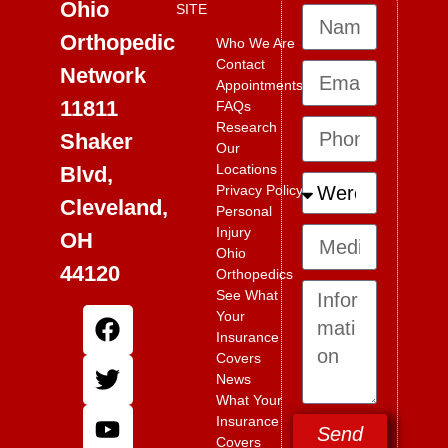
Ohio
SITE
Orthopedic
Who We Are
Contact
Network
Appointments
11811
FAQs
Research
Shaker
Our
Locations
Blvd,
Privacy Policy
Cleveland,
Personal
Injury
OH
Ohio
44120
Orthopedics
See What
Your
Insurance
Covers
News
What Your
Insurance
Send
Covers