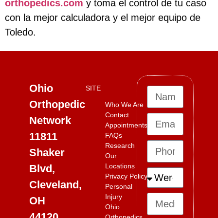
orthopedics.com
y toma el control de tu caso
con la mejor calculadora y el mejor equipo de
Toledo.
Ohio
SITE
Orthopedic
Who We Are
Contact
Network
Appointments
11811
FAQs
Research
Shaker
Our
Locations
Blvd,
Privacy Policy
Cleveland,
Personal
Injury
OH
Ohio
44120
Orthopedics