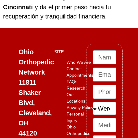
Cincinnati
y da el primer paso hacia tu
recuperación y tranquilidad financiera.
Ohio
SITE
Orthopedic
Who We Are
Contact
Network
Appointments
11811
FAQs
Research
Shaker
Our
Locations
Blvd,
Privacy Policy
Cleveland,
Personal
Injury
OH
Ohio
44120
Orthopedics