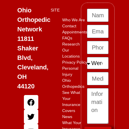
Ohio
SITE
Orthopedic
Who We Are
Contact
Network
Appointments
11811
FAQs
Research
Shaker
Our
Locations
Blvd,
Privacy Policy
Cleveland,
Personal
Injury
OH
Ohio
44120
Orthopedics
See What
Your
Insurance
Covers
News
What Your
Insurance