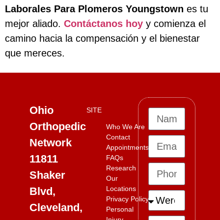
Laborales Para Plomeros Youngstown
es tu
mejor aliado.
Contáctanos hoy
y comienza el
camino hacia la compensación y el bienestar
que mereces.
Ohio
SITE
Orthopedic
Who We Are
Contact
Network
Appointments
11811
FAQs
Research
Shaker
Our
Locations
Blvd,
Privacy Policy
Cleveland,
Personal
Injury