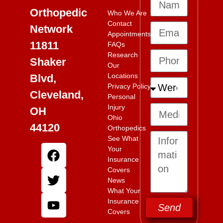
Orthopedic
Who We Are
Contact
Network
Appointments
11811
FAQs
Research
Shaker
Our
Locations
Blvd,
Privacy Policy
Cleveland,
Personal
Injury
OH
Ohio
44120
Orthopedics
See What
Your
Insurance
Covers
News
What Your
Insurance
Send
Covers