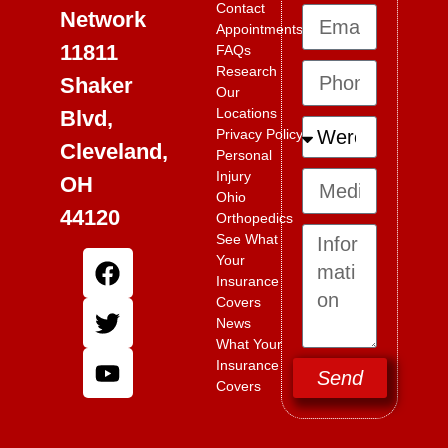
Contact
Network
Appointments
11811
FAQs
Research
Shaker
Our
Locations
Blvd,
Privacy Policy
Cleveland,
Personal
Injury
OH
Ohio
44120
Orthopedics
See What
Your
Insurance
Covers
News
What Your
Insurance
Send
Covers