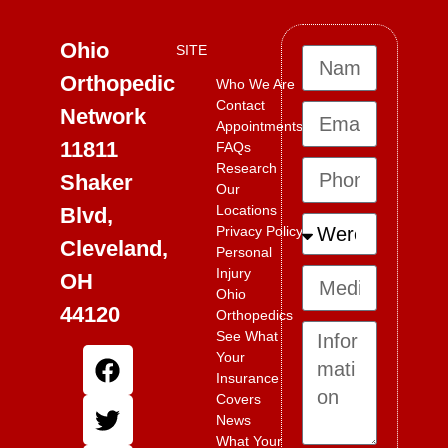
Ohio
SITE
Orthopedic
Who We Are
Contact
Network
Appointments
11811
FAQs
Research
Shaker
Our
Locations
Blvd,
Privacy Policy
Cleveland,
Personal
Injury
OH
Ohio
44120
Orthopedics
See What
Your
Insurance
Covers
News
What Your