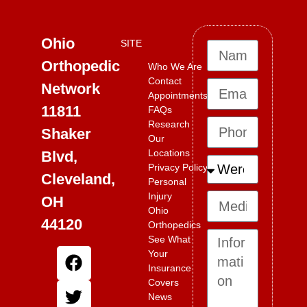
Ohio
SITE
Orthopedic
Who We Are
Contact
Network
Appointments
11811
FAQs
Research
Shaker
Our
Locations
Blvd,
Privacy Policy
Cleveland,
Personal
Injury
OH
Ohio
44120
Orthopedics
See What
Your
Insurance
Covers
News