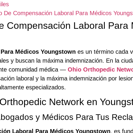
iles
ado De Compensación Laboral Para Médicos Young
 Compensación Laboral Para 
 Para Médicos Youngstown
es un término cada v
orales y buscan la máxima indemnización. En la c
ibrante comunidad médica —
Ohio Orthopedic Netw
ción laboral y la máxima indemnización por lesion
ltamente especializados.
 Orthopedic Network en Young
Abogados y Médicos Para Tus Recl
ión Laboral Para Médicos Youngstown
, es fun